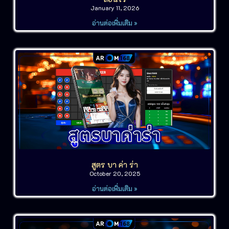
January 11, 2026
อ่านต่อเพิ่มเติม »
สูตร บา ค่า ร่า
October 20, 2025
อ่านต่อเพิ่มเติม »