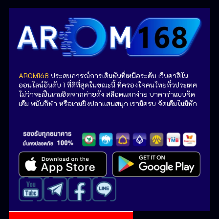
AROM168
ประสบการณ์การเดิมพันที่เหนือระดับ เว็บคาสิโน
ออนไลน์อันดับ 1 ที่ดีที่สุดในขณะนี้ ที่ครองใจคนไทยทั่วประเทศ
ไม่ว่าจะเป็นเกมฮิตจากค่ายดัง สล็อตแตกง่าย บาคาร่าแบบจัด
เต็ม พนันกีฬา หรือเกมยิงปลาแสนสนุก เรามีครบ จัดเต็มไม่มีพัก