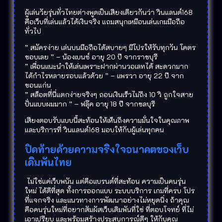
ผู้เล่นวัยรุ่นทั่วไทยต่างพูดเป็นเสียงเดียวกันว่า วินแลนด์168
คือเว็บที่เล่นแล้วได้เงินจริง แถมสนุกเหมือนเล่นเกมมือถือ
ทั่วไป
” สมัครง่าย เล่นบนมือถือได้สบายๆ มีโปรให้รับทุกวัน โคตร
ชอบเลย ” – น้องเบนซ์ อายุ 20 ปี จากราชบุรี
” เพื่อนแนะนำให้เล่นเพราะฝากผ่านวอเลทได้ สะดวกมาก
ได้กำไรหลายรอบแล้วด้วย ” – แพรวา อายุ 22 ปี จาก
ขอนแก่น
” สล็อตที่นี่แตกง่ายจริงๆ ถอนเงินเร็วไม่ถึง 10 วิ ถูกใจสาย
ปั่นแบบผมมาก ” – ฟลุ๊ค อายุ 18 ปี จากชลบุรี
เสียงตอบรับแบบนี้สะท้อนให้เห็นถึงความมั่นใจในคุณภาพ
และบริการที่ วินแลนด์168 มอบให้กับผู้เล่นทุกคน
ปิดท้ายด้วยความจริงใจอนาคตของเว็บ
เดิมพันไทย
ไม่ใช่แค่เว็บพนัน แต่คือแบรนด์ที่สะท้อน ความเป็นคนรุ่น
ใหม่ ได้ดีที่สุด ทั้งการออกแบบ ระบบบริการ เกมที่ครบ โปร
ที่แจกจริง และแนวทางการพัฒนาอย่างไม่หยุดนิ่ง ถ้าคุณ
คือคนรุ่นใหม่ที่อยากสัมผัสเว็บเดิมพันที่ใช่ ที่ตอบโจทย์ ที่ไม่
เอาเปรียบ และพร้อมสร้างประสบการณ์ดีๆ ให้กับคุณ