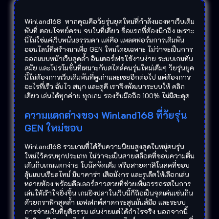
Winland168 หากคุณคือวัยรุ่นยุคใหม่ที่กำลังมองหาเว็บเดิม
พันที่ ตอบโจทย์ครบ จบในที่เดียว ชื่อแรกที่ต้องนึกถึง เพราะ
นี่ไม่ใช่แค่เว็บพนันธรรมดา แต่คือ แพลตฟอร์มการเดิมพัน
ออนไลน์ที่สร้างมาเพื่อ GEN ใหม่โดยเฉพาะ ไม่ว่าจะเป็นการ
ออกแบบหน้าเว็บสุดล้ำ อินเตอร์เฟซใช้งานง่าย ระบบเกมทัน
สมัย และโปรโมชั่นที่เหมาะกับสไตล์คนรุ่นใหม่เต็มๆ วัยรุ่นยุค
นี้ไม่ต้องการเว็บเดิมพันที่ดูเก่าและเชยอีกต่อไป แต่ต้องการ
อะไรที่เร็ว ฉับไว สนุก และดูดี เราจึงพัฒนาระบบให้ คลิก
เดียว เล่นได้ทุกค่าย ทุกเกม รองรับมือถือ 100% ไม่มีสะดุด
ความแตกต่างของ Winland168 ที่วัยรุ่น
GEN ใหม่ชอบ
Winland168 รวมเกมที่ได้รับความนิยมสูงสุดในหมู่คนรุ่น
ใหม่ไว้ครบทุกประเภท ไม่ว่าจะเป็นสายสล็อตที่ชอบความตื่น
เต้นกับเกมแตกง่าย โบนัสจัดเต็ม หรือสายคาสิโนสดที่ชอบ
ลุ้นแบบเรียลไทม์ มีบาคาร่า เสือมังกร และรูเล็ตให้เลือกเล่น
หลายห้อง พร้อมดีลเลอร์สาวสวยที่ช่วยเพิ่มอรรถรสในการ
เล่นให้เร้าใจยิ่งขึ้น เกมยิงปลาในเว็บนี้ก็ถือเป็นจุดเด่นเช่นกัน
ด้วยกราฟิกสุดล้ำ เอฟเฟกต์สาดกระสุนมันส์มือ และระบบ
การจ่ายเงินที่ยุติธรรม เล่นง่ายแต่ได้กำไรจริง นอกจากนี้