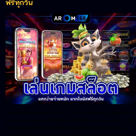
ฟรีทุกวัน
เล่นเกมสล็อต ที่คุ้มค่าที่สุดในปี 2025 ต้องที่ arom168 คุณไม่ควร
พลาด ด้วยระบบเกมที่ถูกพัฒนาให้ทันสมัย แตกง่าย อัตราจ่ายสูง
และยังมีโบนัสฟรีแจกทุกวันไม่มีหยุด ที่นี่คือเว็บตรงไม่ผ่าน
เอเย่นต์ที่ให้บริการแบบโปร่งใส การันตีความปลอดภัย พร้อม