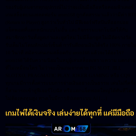
รองรับผู้เล่นจากทุกอุปกรณ์ไม่ว่าจะเป็นมือถือหรือคอมพิวเตอร์
เกมสล็อตบนแพลตฟอร์ม arom168 ถูกคัดสรรมาแล้วว่ามีค่า RT
(Return to Player) สูงกว่าเว็บทั่วไป มีฟีเจอร์ฟรีสปินที่ออกบ่อย
แจ็คพอตที่แตกหนักแบบไม่อั้น และกิจกรรมแจกโบนัสให้กับ
สมาชิกทุกวันทั้งยูสเก่าและยูสใหม่ ไม่มีล็อกยูส ไม่มีตัดรางวัล
รับเต็มไม่โดนหักเปอร์เซ็นต์ การันตีถอนเงินได้จริง 100% ภายใ
10 วินาที สมัครเล่นเกมสล็อตกับ arom168 แล้วจะได้อะไร?
arom168 ได้รับความนิยมในหมู่ผู้เล่นสล็อตเพราะความ แตกง่าย
ที่ไม่เหมือนใคร ไม่ว่าจะเป็นเกมจากค่าย PG SLOT, JILI,
SLOTXO, PRAGMATIC PLAY, JOKER GAMING หรือ CQ9
ทุกเกมมีการตั้งค่าระบบการจ่ายเงินอย่างเป็นธรรม เล่นไม่กี่ครั้ง
ก็สามารถเข้าสู่ฟีเจอร์โบนัส หรือแตกแจ็คพอตใหญ่ได้ทันทีโดย
ไม่ต้องลงทุนสูง ทางเว็บมีการอัปเดตระบบ AI […]
เกมไพ่ได้เงินจริง เล่นง่ายได้ทุกที่ แค่มีมือถือ