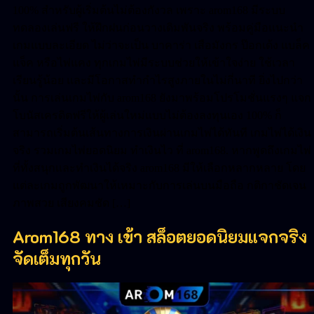
100% สำหรับผู้เริ่มต้นไม่ต้องกังวล เพราะ arom168 มีระบบ
ทดลองเล่นฟรี ให้ฝึกฝนก่อนวางเดิมพันจริง พร้อมคู่มือแนะนำ
เกมแบบละเอียด ไม่ว่าจะเป็น บาคาร่า เสือมังกร ป๊อกเด้ง แบล็ค
แจ็ค หรือไพ่แคง ทุกเกมไพ่มีระบบช่วยให้เข้าใจง่าย ใช้เวลา
เรียนรู้น้อย และมีโอกาสทำกำไรสูงภายในไม่กี่นาที ยิ่งไปกว่า
นั้น การเล่นเกมไพ่กับ arom168 ยังมาพร้อมโปรโมชั่นแรงๆ แจก
โบนัสเครดิตฟรีให้ผู้เล่นใหม่แบบไม่ต้องลงทุนเอง 100% ก็
สามารถเริ่มต้นเส้นทางการเงินผ่านเกมไพ่ได้ทันที เกมไพ่ได้เงิน
จริง รวมเกมไพ่ยอดนิยม ทำเงินไว ที่ arom168. หากพูดถึงเกมไพ่
ที่ทั้งสนุกและทำเงินได้จริง arom168 มีให้เลือกหลากหลาย โดย
แต่ละเกมถูกพัฒนาให้เหมาะกับการเล่นบนมือถือ กติกาชัดเจน
ภาพสวย เสียงคมชัด […]
Arom168 ทาง เข้า สล็อตยอดนิยมแจกจริง
จัดเต็มทุกวัน