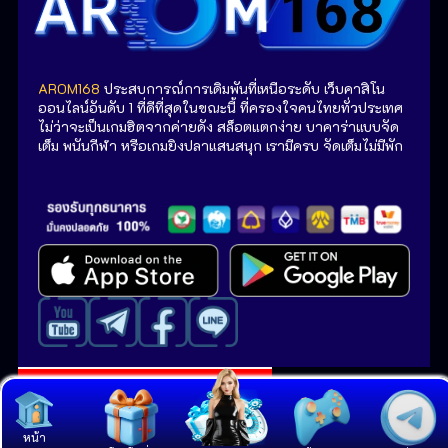
AROM168
ประสบการณ์การเดิมพันที่เหนือระดับ เว็บคาสิโน
ออนไลน์อันดับ 1 ที่ดีที่สุดในขณะนี้ ที่ครองใจคนไทยทั่วประเทศ
ไม่ว่าจะเป็นเกมฮิตจากค่ายดัง สล็อตแตกง่าย บาคาร่าแบบจัด
เต็ม พนันกีฬา หรือเกมยิงปลาแสนสนุก เรามีครบ จัดเต็มไม่มีพัก
Copyright ©arom168.co,All Rights Reserved.
หน้า