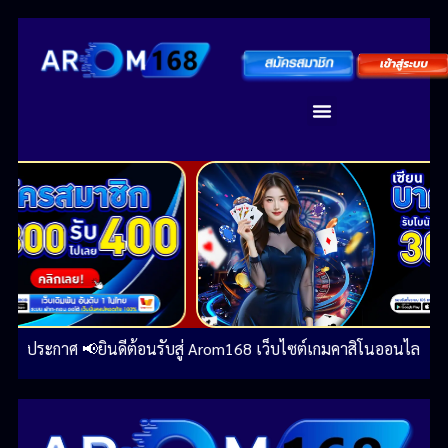
content
คาสิโนออนไลน์
ทางเข้าเว็บพนันออนไลน์
ติดต่อเรา
📢 ประกาศ 📢ยินดีต้อนรับสู่ Arom168 เว็บไซต์เกมคาสิโนออนไลน์ที่มีค