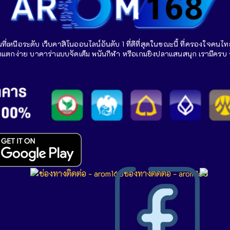
เหนือระดับ เว็บคาสิโนออนไลน์อันดับ 1 ที่ดีที่สุดในขณะนี้ ที่ครองใจคนไท
ตแตกง่าย บาคาร่าแบบจัดเต็ม พนันกีฬา หรือเกมยิงปลาแสนสนุก เรามีครบ จั