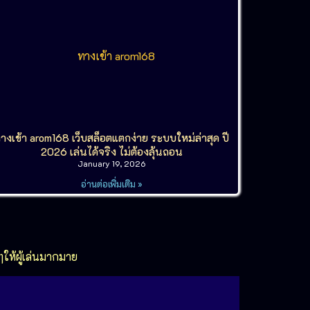
างเข้า arom168 เว็บสล็อตแตกง่าย ระบบใหม่ล่าสุด ปี
2026 เล่นได้จริง ไม่ต้องลุ้นถอน
January 19, 2026
อ่านต่อเพิ่มเติม »
ๆให้ผู้เล่นมากมาย