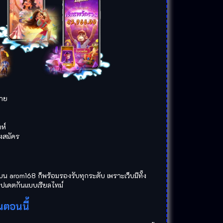
่าย
ห์
งสมัคร
 บน arom168 ก็พร้อมรองรับทุกระดับ เพราะเว็บมีทั้ง
ัปเดตกันแบบเรียลไทม์
นตอนนี้