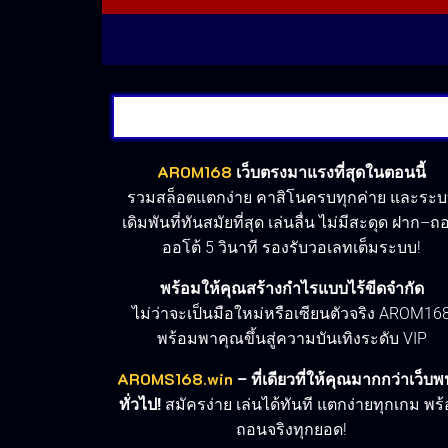
AROM168
เว็บตรงมาแรงที่สุดในตอนนี้
รวมสล็อตแตกง่าย คาสิโนครบทุกค่าย และระ
เดิมพันที่ทันสมัยที่สุด เล่นลื่น ไม่มีสะดุด ฝาก–
ออโต้ 5 วินาที รองรับวอเลทเต็มระบบ!
พร้อมให้คุณสร้างกำไรแบบไร้ขีดจำกัด
ไม่ว่าจะเป็นมือใหม่หรือเซียนตัวจริง AROM16
พร้อมพาคุณขึ้นสู่ความบันเทิงระดับ VIP
AROMS168.win
– ที่เดียวที่ให้คุณมากกว่าเว็บพ
ทั่วไป!
สมัครง่าย เล่นได้ทันที แตกง่ายทุกเกม พร
ถอนจริงทุกยอด!