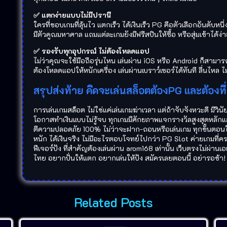
✅ แตกง่ายแบบไม่มีปรานี
ใครที่ชอบเกมที่ลุ้นไว แตกเร็ว ได้เงินเร็ว PG คือตัวเลือกอันดับห
มีตัวคูณมหาศาล แถมแต่ละเกมยังมีฟรีสปินให้ซื้อ หรือสุ่มเข้าได้ง่
✅ รองรับทุกอุปกรณ์ ไม่ต้องโหลดแอป
ไม่ว่าคุณจะใช้มือถือรุ่นไหน เล่นผ่าน iOS หรือ Android ก็สามาร
ต้องโหลดแอปให้หนักเครื่อง เล่นผ่านเบราว์เซอร์ได้ทันที ลื่นไหล ไม
สรุปส่งท้าย คิดจะเล่นสล็อตต้องPG และต้องที่
การเล่นเกมสล็อต ไม่ใช่แค่เล่นเกมฆ่าเวลา แต่ถ้าจับจังหวะดี มีวินัย
โอกาสทำเงินแบบไม่รู้จบ ทุกเกมมีศักยภาพแจกรางวัลสูงสุดหลักแส
ตีความปลอดภัย 100% ไม่ว่าจะฝาก-ถอนหรือเล่นเกม ทุกขั้นตอนใ
หนัก ได้เงินจริง ไม่มีอะไรตอบโจทย์ไปกว่า PG Slot ค่ายเกมที่ค
ฟีเจอร์ปัง ที่สำคัญต้องเล่นผ่าน arom168 เท่านั้น เว็บตรงไม่ผ่านเ
ไทย อยากปั่นให้แตก อยากเล่นให้ปัง สมัครเลยตอนนี้ อย่ารอช้า! PG
Related Posts