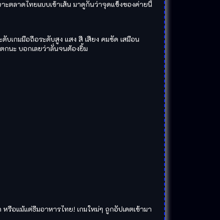
จาะตลาดไทยแบบเข้าเส้น มาดูกันว่าจุดแข็งของค่ายนี้
ดับเกมมือถือระดับสูง แสง สี เสียง คมชัด เสมือน
สแตกนะ บอกเลยว่าลั่นจนต้องยิ้ม
ัก หรือแม้แต่ธีมอาหารไทย! เกมใหม่ๆ ถูกอัปเดตเข้ามา