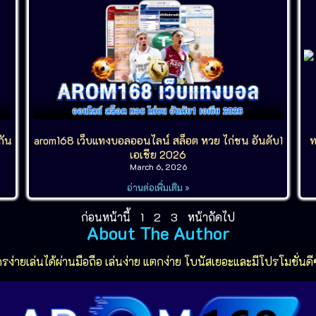
กัน
arom168 เว็บแทงบอลออนไลน์ สล็อต หวย ไก่ชน อันดับ1
ท
เอเชีย 2026
March 6, 2026
อ่านต่อเพิ่มเติม »
ก่อนหน้านี้
1
2
3
หน้าถัดไป
About The Author
ง่ายเล่นได้ผ่านมือถือ เล่นง่าย แตกง่าย โบนัสเยอะและมีโปรโมชั่นดี