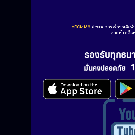
AROM168
ประสบการณ์การเดิมพันที่
ค่ายดัง สล็อ