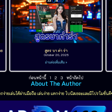
าย
สูตร บา ค่า ร่า
October 20, 2025
อ่านต่อเพิ่มเติม »
ก่อนหน้านี้
1
2
3
หน้าถัดไป
About The Author
ง่ายเล่นได้ผ่านมือถือ เล่นง่าย แตกง่าย โบนัสเยอะและมีโปรโมชั่นดี