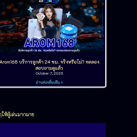
Arom168 บริการลูกค้า 24 ชม. จริงหรือไม่? ทดลอง
สอบถามดูแล้ว
October 7, 2025
อ่านต่อเพิ่มเติม »
ๆให้ผู้เล่นมากมาย