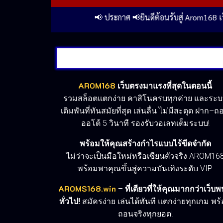
📢 ประกาศ 📢ยินดีต้อนรับสู่ Arom168 เว็บไซต์เกมคาส
AROM168
เว็บตรงมาแรงที่สุดในตอนนี้
รวมสล็อตแตกง่าย คาสิโนครบทุกค่าย และระ
เดิมพันที่ทันสมัยที่สุด เล่นลื่น ไม่มีสะดุด ฝาก–
ออโต้ 5 วินาที รองรับวอเลทเต็มระบบ!
พร้อมให้คุณสร้างกำไรแบบไร้ขีดจำกัด
ไม่ว่าจะเป็นมือใหม่หรือเซียนตัวจริง AROM16
พร้อมพาคุณขึ้นสู่ความบันเทิงระดับ VIP
AROMS168.win
– ที่เดียวที่ให้คุณมากกว่าเว็บพ
ทั่วไป!
สมัครง่าย เล่นได้ทันที แตกง่ายทุกเกม พร
ถอนจริงทุกยอด!