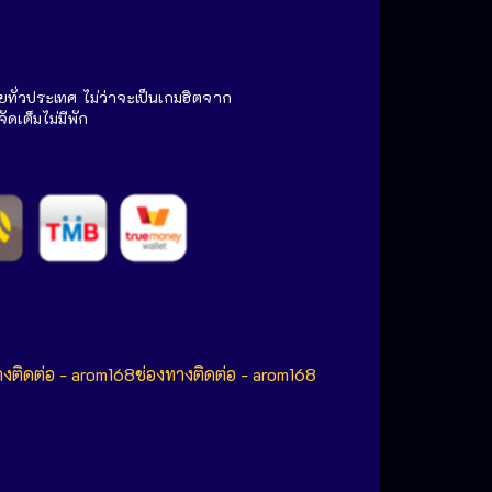
ยทั่วประเทศ ไม่ว่าจะเป็นเกมฮิตจาก
ดเต็มไม่มีพัก