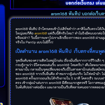
arom168 พันทิป บอกต่อเว็บตรง
arom168 พันทิป ถ้าใครเคยเข้าไปเสิร์ชคำว่า คาสิโนเว็บตรงได้เงินจร
ใหญ่เลยก็คือ
arom168
แต่เว็บนี้ดีจริงไหม? ทำไมถึงมีคนบอกต่อใน
หรือเปล่า? วันนี้เราจะพาไปเจาะลึกเรื่องราวของ arom168 ผ่านม
จริงใน Pantip แบบไม่มีกั๊ก!
เปิดตำนาน arom168 พันทิป เว็บตรงที่คนพูด
จุดเริ่มต้นของความฮิตในหมู่นักเล่น เรื่องมันเริ่มจากการรีวิวเล็ก ๆ 
กระทู้ถามว่า มีใครเคยเล่นเว็บ arom168 ไหมครับ? เห็นโฆษณาเยอะ
ตามมานั้น กลายเป็นจุดเปลี่ยนของเว็บนี้ในสายตานักเล่นมือสมัครเ
ของ arom168 จากเว็บอื่นคือ คำชมจากผู้เล่นจริง ไม่ใช่หน้าม้า 
arom168 ครั้งแรกถอนเงินได้จริงภายใน 5 นาที โคตรเร็ว ระบบฝาก
ตรง เข้ากลุ่มนำเล่นจาก arom168 มีเซียนแจกสูตรฟรี โอกาสชนะสูงก
ในพันทิปอย่างต่อเนื่อง และกลายเป็นเว็บที่หลายคนอยากทดลองมาก