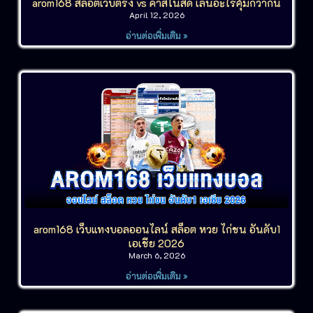
arom168 สล็อตเว็บตรง vs คาสิโนสด เล่นอะไรคุ้มกว่ากัน
April 12, 2026
อ่านต่อเพิ่มเติม »
arom168 เว็บแทงบอลออนไลน์ สล็อต หวย ไก่ชน อันดับ1
เอเชีย 2026
March 6, 2026
อ่านต่อเพิ่มเติม »