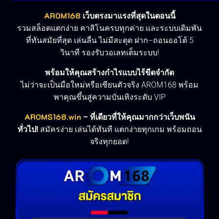
AROM168
เว็บตรงมาแรงที่สุดในตอนนี้
รวมสล็อตแตกง่าย คาสิโนครบทุกค่าย และระบบเดิมพัน
ที่ทันสมัยที่สุด เล่นลื่น ไม่มีสะดุด ฝาก–ถอนออโต้ 5
วินาที รองรับวอเลทเต็มระบบ!
พร้อมให้คุณสร้างกำไรแบบไร้ขีดจำกัด
ไม่ว่าจะเป็นมือใหม่หรือเซียนตัวจริง AROM168 พร้อม
พาคุณขึ้นสู่ความบันเทิงระดับ VIP
AROMS168.win
– ที่เดียวที่ให้คุณมากกว่าเว็บพนัน
ทั่วไป!
สมัครง่าย เล่นได้ทันที แตกง่ายทุกเกม พร้อมถอน
จริงทุกยอด!