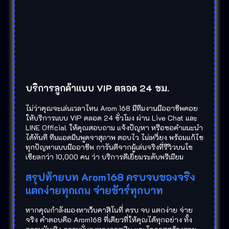
บริการลูกค้าแบบ VIP ตลอด 24 ชม.
ไม่ว่าคุณจะเล่นเวลาไหน Arom 168 มีทีมงานมืออาชีพคอย
ให้บริการแบบ VIP ตลอด 24 ชั่วโมง ผ่าน Live Chat และ
LINE Official ให้คุณสอบถาม แจ้งปัญหา หรือขอคำแนะนำ
ได้ทันที ทีมแอดมินพูดจาสุภาพ ตอบไว ไม่เหวี่ยง พร้อมแก้ไข
ทุกปัญหาแบบมืออาชีพ การันตีจากผู้เล่นจริงที่รีวิวบนโซ
เชียลกว่า 10,000 คน ว่า บริการดีเยี่ยมระดับพรีเมียม
สรุปท้ายบท Arom168 ครบจบของจริง
แตกง่ายทุกเกม จ่ายชัวร์ทุกบาท
หากคุณกำลังมองหาเว็บคาสิโนที่ ครบ จบ แตกง่าย จ่าย
จริง คำตอบคือ Arom168 ที่เดียวที่ให้คุณได้ทุกอย่าง ทั้ง