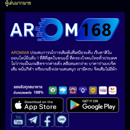
ผู้เล่นมากมาย
AROM168
ประสบการณ์การเดิมพันที่เหนือระดับ เว็บคาสิโน
ออนไลน์อันดับ 1 ที่ดีที่สุดในขณะนี้ ที่ครองใจคนไทยทั่วประเทศ
ไม่ว่าจะเป็นเกมฮิตจากค่ายดัง สล็อตแตกง่าย บาคาร่าแบบจัด
เต็ม พนันกีฬา หรือเกมยิงปลาแสนสนุก เรามีครบ จัดเต็มไม่มีพัก