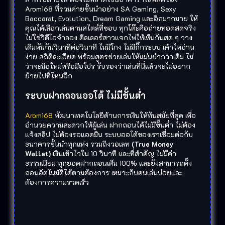
Arom168 ที่รวมค่ายชั้นนำอย่าง SA Gaming, Sexy
Baccarat, Evolution, Dream Gaming และอีกมากมาย ให้
คุณได้เลือกเล่นตามสไตล์ที่ชอบ ทุกโต๊ะคือถ่ายทอดสดจริง
ไม่ใช่วิดีโอจำลอง ดีลเลอร์สาวแจกไพ่ให้เห็นกันสด ๆ วาง
เดิมพันกันวินาทีต่อวินาที ไม่มีโกง ไม่มีกั๊กระบบ เค้าไพ่อ่าน
ง่าย สถิติละเอียด พร้อมสูตรช่วยเล่นให้แม่นยำกว่าเดิม ไม่
ว่าจะมือใหม่หรือมือโปร รับรองว่าเล่นที่นี่แล้วจะไม่อยาก
ย้ายไปที่ไหนอีก
ระบบฝากถอนออโต้ ไม่มีขั้นต่ำ
Arom168
พัฒนาเทคโนโลยีด้านการเงินให้ทันสมัยที่สุด เพื่อ
อำนวยความสะดวกให้ผู้เล่น ฝากถอนได้ไม่มีขั้นต่ำ ไม่ต้อง
แจ้งสลิป ไม่ต้องรอแอดมิน ระบบออโต้ของเราเชื่อมต่อกับ
ธนาคารชั้นนำทุกแห่ง รวมถึงวอเลท
(True Money
Wallet)
เงินเข้าไวใน 10 วินาที และที่สำคัญ ไม่มีค่า
ธรรมเนียม ทุกยอดฝากถอนเต็ม 100% และยังสามารถตั้ง
ถอนอัตโนมัติได้ตามต้องการ เหมาะกับคนเล่นบ่อยและ
ต้องการความรวดเร็ว