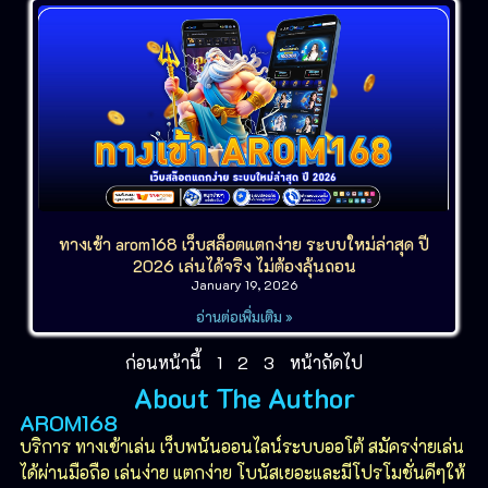
ทางเข้า arom168 เว็บสล็อตแตกง่าย ระบบใหม่ล่าสุด ปี
2026 เล่นได้จริง ไม่ต้องลุ้นถอน
January 19, 2026
อ่านต่อเพิ่มเติม »
ก่อนหน้านี้
1
2
3
หน้าถัดไป
About The Author
AROM168
บริการ ทางเข้าเล่น เว็บพนันออนไลน์ระบบออโต้ สมัครง่ายเล่น
ได้ผ่านมือถือ เล่นง่าย แตกง่าย โบนัสเยอะและมีโปรโมชั่นดีๆให้