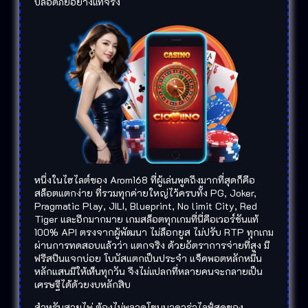
ปลอดภัยอย่างแท้จริง
หนึ่งในไฮไลต์ของ Arom168 ที่ผู้เล่นพูดถึงมากที่สุดก็คือ
สล็อตแตกง่าย ที่รวมทุกค่ายใหญ่ไว้ครบทั้ง PG, Joker,
Pragmatic Play, JILI, Blueprint, No limit City, Red
Tiger และอีกมากมาย เกมสล็อตทุกเกมที่นี่คือเวอร์ชันแท้
100% API ตรงจากผู้พัฒนา ไม่ล็อกยูส ไม่ปรับ RTP ทุกเกม
ผ่านการทดสอบแล้วว่า แตกจริง ด้วยอัตราการจ่ายที่สูง มี
ฟรีสปินแจกบ่อย โบนัสแตกเป็นประจำ แจ็คพอตหลักหมื่น
หลักแสนมีให้เห็นทุกวัน จึงไม่แปลกที่หลายคนจะกลายเป็น
เศรษฐีได้ด้วยงบหลักสิบ
สำหรับสายไพ่ ต้องไม่พลาดโซนบาคาร่าไลฟ์สดของ