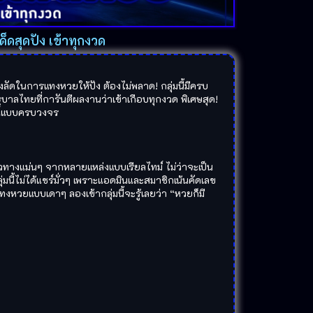
ดสุดปัง เข้าทุกงวด
ัดในการแทงหวยให้ปัง ต้องไม่พลาด! กลุ่มนี้มีครบ
าลไทยที่การันตีผลงานว่าเข้าเกือบทุกงวด พิเศษสุด!
น์แบบครบวงจร
นวทางแม่นๆ จากหลายแหล่งแบบเรียลไทม์ ไม่ว่าจะเป็น
นี้ไม่ได้แชร์มั่วๆ เพราะแอดมินและสมาชิกเน้นคัดเลข
ทงหวยแบบเดาๆ ลองเข้ากลุ่มนี้จะรู้เลยว่า “หวยก็มี