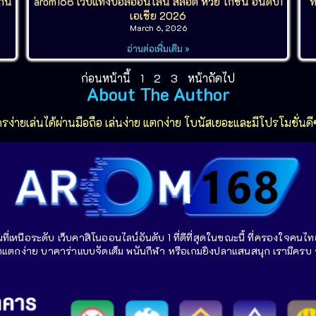
กัน
arom168 เว็บแทงบอลออนไลน์ สล็อต หวย ไก่ชน อันดับ1
ท
เอเชีย 2026
March 6, 2026
อ่านต่อเพิ่มเติม »
ก่อนหน้านี้
1
2
3
หน้าถัดไป
About The Author
ง่ายเล่นได้ผ่านมือถือ เล่นง่าย แตกง่าย โบนัสเยอะและมีโปรโมชั่นดี
เหนือระดับ เว็บคาสิโนออนไลน์อันดับ 1 ที่ดีที่สุดในขณะนี้ ที่ครองใจคนไท
ตแตกง่าย บาคาร่าแบบจัดเต็ม พนันกีฬา หรือเกมยิงปลาแสนสนุก เรามีครบ จั