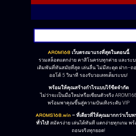
AROM168
เว็บตรงมาแรงที่สุดในตอนนี้
รวมสล็อตแตกง่าย คาสิโนครบทุกค่าย และระ
เดิมพันที่ทันสมัยที่สุด เล่นลื่น ไม่มีสะดุด ฝาก–
ออโต้ 5 วินาที รองรับวอเลทเต็มระบบ!
พร้อมให้คุณสร้างกำไรแบบไร้ขีดจำกัด
ไม่ว่าจะเป็นมือใหม่หรือเซียนตัวจริง AROM16
พร้อมพาคุณขึ้นสู่ความบันเทิงระดับ VIP
AROMS168.win
– ที่เดียวที่ให้คุณมากกว่าเว็บพ
ทั่วไป!
สมัครง่าย เล่นได้ทันที แตกง่ายทุกเกม พร
ถอนจริงทุกยอด!