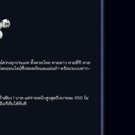
น์ครบทุกประเภท ทั้งหวยไทย หวยลาว หวยยี่กี หวย
ีระบบโพยออนไลน์ที่ปลอดภัยและแม่นยำ พร้อมระบบฝาก-
่ำเพียง 1 บาท แต่จ่ายหนักสูงสุดถึงบาทละ 950 ไม่
ก็เริ่มได้ทันที