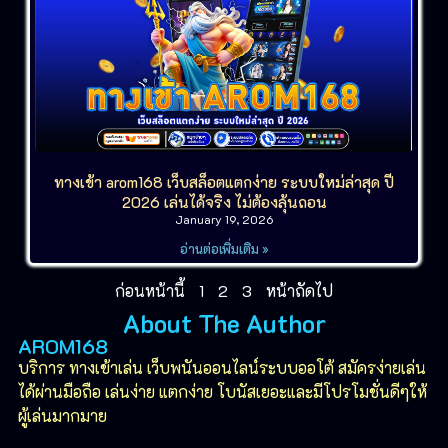
ทางเข้า arom168 เว็บสล็อตแตกง่าย ระบบใหม่ล่าสุด ปี
2026 เล่นได้จริง ไม่ต้องลุ้นถอน
January 19, 2026
อ่านต่อเพิ่มเติม »
ก่อนหน้านี้
1
2
3
หน้าถัดไป
About The Author
AROM168
บริการ ทางเข้าเล่น เว็บพนันออนไลน์ระบบออโต้ สมัครง่ายเล่น
ได้ผ่านมือถือ เล่นง่าย แตกง่าย โบนัสเยอะและมีโปรโมชั่นดีๆให้
ผู้เล่นมากมาย