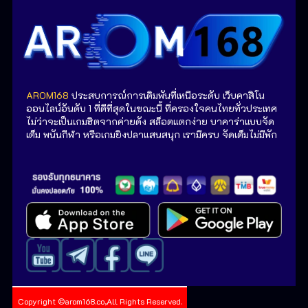
AROM168
ประสบการณ์การเดิมพันที่เหนือระดับ เว็บคาสิโน
ออนไลน์อันดับ 1 ที่ดีที่สุดในขณะนี้ ที่ครองใจคนไทยทั่วประเทศ
ไม่ว่าจะเป็นเกมฮิตจากค่ายดัง สล็อตแตกง่าย บาคาร่าแบบจัด
เต็ม พนันกีฬา หรือเกมยิงปลาแสนสนุก เรามีครบ จัดเต็มไม่มีพัก
Copyright ©arom168.co,All Rights Reserved.