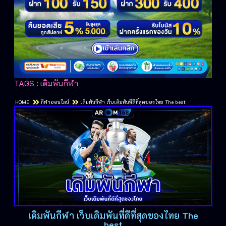
TAGS :
เดิมพันกีฬา
HOME
กีฬาออนไลน์
เดิมพันกีฬา เว็บเดิมพันที่ดีที่สุดของไทย The best
เดิมพันกีฬา เว็บเดิมพันที่ดีที่สุดของไทย The
best