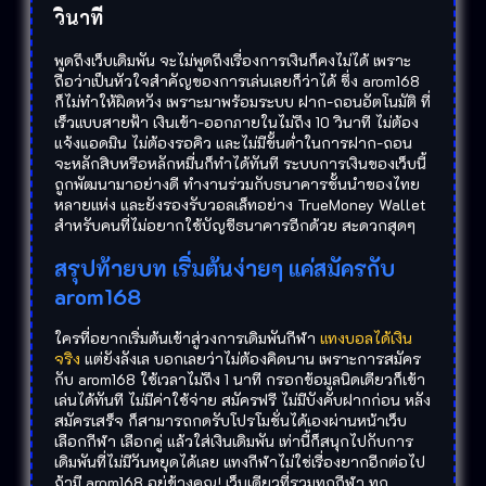
วินาที
พูดถึงเว็บเดิมพัน จะไม่พูดถึงเรื่องการเงินก็คงไม่ได้ เพราะ
ถือว่าเป็นหัวใจสำคัญของการเล่นเลยก็ว่าได้ ซึ่ง arom168
ก็ไม่ทำให้ผิดหวัง เพราะมาพร้อมระบบ ฝาก-ถอนอัตโนมัติ ที่
เร็วแบบสายฟ้า เงินเข้า-ออกภายในไม่ถึง 10 วินาที ไม่ต้อง
แจ้งแอดมิน ไม่ต้องรอคิว และไม่มีขั้นต่ำในการฝาก-ถอน
จะหลักสิบหรือหลักหมื่นก็ทำได้ทันที ระบบการเงินของเว็บนี้
ถูกพัฒนามาอย่างดี ทำงานร่วมกับธนาคารชั้นนำของไทย
หลายแห่ง และยังรองรับวอลเล็ทอย่าง TrueMoney Wallet
สำหรับคนที่ไม่อยากใช้บัญชีธนาคารอีกด้วย สะดวกสุดๆ
สรุปท้ายบท เริ่มต้นง่ายๆ แค่สมัครกับ
arom168
ใครที่อยากเริ่มต้นเข้าสู่วงการเดิมพันกีฬา
แทงบอลได้เงิน
จริง
แต่ยังลังเล บอกเลยว่าไม่ต้องคิดนาน เพราะการสมัคร
กับ arom168 ใช้เวลาไม่ถึง 1 นาที กรอกข้อมูลนิดเดียวก็เข้า
เล่นได้ทันที ไม่มีค่าใช้จ่าย สมัครฟรี ไม่มีบังคับฝากก่อน หลัง
สมัครเสร็จ ก็สามารถกดรับโปรโมชั่นได้เองผ่านหน้าเว็บ
เลือกกีฬา เลือกคู่ แล้วใส่เงินเดิมพัน เท่านี้ก็สนุกไปกับการ
เดิมพันที่ไม่มีวันหยุดได้เลย แทงกีฬาไม่ใช่เรื่องยากอีกต่อไป
ถ้ามี arom168 อยู่ข้างคุณ! เว็บเดียวที่รวมทุกกีฬา ทุก