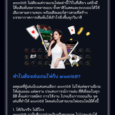
arom168 ไม่เพียงแค่รวมเกมไพ่เหล่านี้ไว้ในที่เดียว แต่ยังมี
โต๊ะเดิมพันหลากหลายแบบ ทั้งคาสิโนสดและระบบออโต้ให้
เลือกตามความชอบ พร้อมดีลเลอร์สาวสวยที่สร้าง
บรรยากาศการเดิมพันให้เร้าใจยิ่งขึ้นทุกวินาที
ทำไมต้องเล่นเกมไพ่กับ arom168?
เหตุผลที่ผู้เล่นนับแสนคนเลือก arom168 ไม่ใช่แค่เพราะมีเกม
ให้เล่นเยอะ แต่เพราะ ประสบการณ์การเล่น ที่ดีเยี่ยมในทุก
มิติ ตั้งแต่การสมัคร การใช้งาน ไปจนถึงการถอนเงิน จุด
เด่นที่ทำให้ arom168 โดดเด่นในสายเกมไพ่ออนไลน์มีดังนี้
1. ได้เงินจริง ไม่มีโกง
arom168 การันตีการจ่ายเงินจริงทุกยอด ไม่ว่าจะเล่นได้