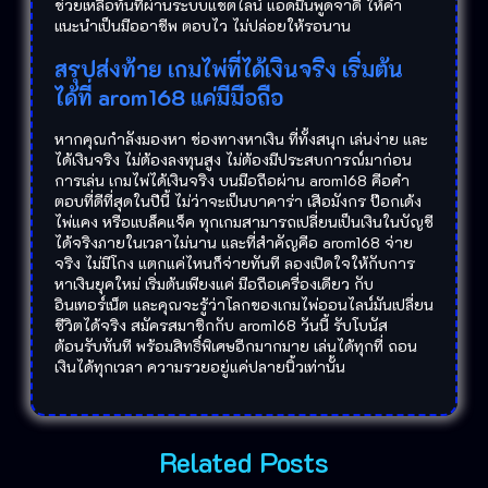
ช่วยเหลือทันทีผ่านระบบแชตไลน์ แอดมินพูดจาดี ให้คำ
แนะนำเป็นมืออาชีพ ตอบไว ไม่ปล่อยให้รอนาน
สรุปส่งท้าย เกมไพ่ที่ได้เงินจริง เริ่มต้น
ได้ที่ arom168 แค่มีมือถือ
หากคุณกำลังมองหา ช่องทางหาเงิน ที่ทั้งสนุก เล่นง่าย และ
ได้เงินจริง ไม่ต้องลงทุนสูง ไม่ต้องมีประสบการณ์มาก่อน
การเล่น เกมไพ่ได้เงินจริง บนมือถือผ่าน arom168 คือคำ
ตอบที่ดีที่สุดในปีนี้ ไม่ว่าจะเป็นบาคาร่า เสือมังกร ป๊อกเด้ง
ไพ่แคง หรือแบล็คแจ็ค ทุกเกมสามารถเปลี่ยนเป็นเงินในบัญชี
ได้จริงภายในเวลาไม่นาน และที่สำคัญคือ arom168 จ่าย
จริง ไม่มีโกง แตกแค่ไหนก็จ่ายทันที ลองเปิดใจให้กับการ
หาเงินยุคใหม่ เริ่มต้นเพียงแค่ มือถือเครื่องเดียว กับ
อินเทอร์เน็ต และคุณจะรู้ว่าโลกของเกมไพ่ออนไลน์มันเปลี่ยน
ชีวิตได้จริง สมัครสมาชิกกับ arom168 วันนี้ รับโบนัส
ต้อนรับทันที พร้อมสิทธิ์พิเศษอีกมากมาย เล่นได้ทุกที่ ถอน
เงินได้ทุกเวลา ความรวยอยู่แค่ปลายนิ้วเท่านั้น
Related Posts