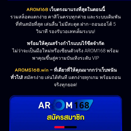
AROM168
เว็บตรงมาแรงที่สุดในตอนนี้
รวมสล็อตแตกง่าย คาสิโนครบทุกค่าย และระบบเดิมพัน
ที่ทันสมัยที่สุด เล่นลื่น ไม่มีสะดุด ฝาก–ถอนออโต้ 5
วินาที รองรับวอเลทเต็มระบบ!
พร้อมให้คุณสร้างกำไรแบบไร้ขีดจำกัด
ไม่ว่าจะเป็นมือใหม่หรือเซียนตัวจริง AROM168 พร้อม
พาคุณขึ้นสู่ความบันเทิงระดับ VIP
AROMS168.win
– ที่เดียวที่ให้คุณมากกว่าเว็บพนัน
ทั่วไป!
สมัครง่าย เล่นได้ทันที แตกง่ายทุกเกม พร้อมถอน
จริงทุกยอด!