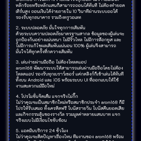
หลักร้อยหรือหลักแสนก็สามารถถอนได้ทันที ไม่ต้องทำยอด
เทิร์นสูง ถอนเงินได้ง่ายภายใน 10 วินาทีผ่านระบบออโต้
รองรับทุกธนาคาร รวมถึงทรูวอเลท
2. ระบบปลอดภัย มั่นใจทุกการเดิมพัน
ด้วยระบบความปลอดภัยมาตรฐานสากล ข้อมูลของผู้เล่นจะ
ถูกป้องกันอย่างแน่นหนา ไม่มีรั่วไหล ไม่มีการล็อกยูส และ
ไม่มีการแก้ไขผลเดิมพันแน่นอน 100% ผู้เล่นจึงสามารถ
มั่นใจได้ทุกครั้งที่กดวางเดิมพัน
3. เล่นง่ายผ่านมือถือ ไม่ต้องโหลดแอป
arom168 พัฒนาระบบให้สามารถเล่นผ่านมือถือโดยไม่ต้อง
โหลดแอป รองรับทุกเบราว์เซอร์ แค่กดลิงก์ก็เข้าเล่นได้ทันที
ทั้งบน Android และ iOS พร้อมระบบ UI ที่ออกแบบให้ใช้
งานสะดวกแม้มือใหม่
4. โปรโมชั่นจัดเต็ม แจกจริงไม่กั๊ก
ไม่ว่าคุณจะเป็นสมาชิกใหม่หรือสมาชิกประจำ arom168 ก็มี
โปรให้รับเสมอ ทั้งเครดิตฟรี โบนัสรายวัน โบนัสคืนยอดเสีย
และกิจกรรมลุ้นของรางวัล รวมมูลค่าหลายแสนบาท แจก
จริงแบบไม่มีเงื่อนไขซับซ้อน
5. แอดมินบริการ 24 ชั่วโมง
ไม่ว่าคุณจะติดปัญหาเรื่องไหน ทีมงานของ arom168 พร้อม