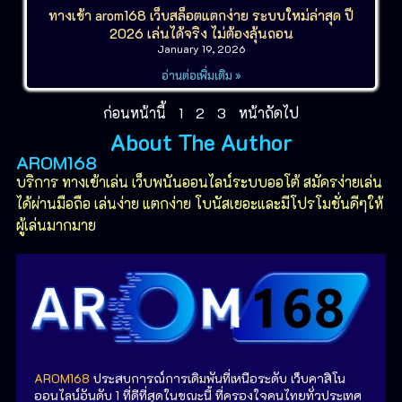
ทางเข้า arom168 เว็บสล็อตแตกง่าย ระบบใหม่ล่าสุด ปี
2026 เล่นได้จริง ไม่ต้องลุ้นถอน
January 19, 2026
อ่านต่อเพิ่มเติม »
ก่อนหน้านี้
1
2
3
หน้าถัดไป
About The Author
AROM168
บริการ ทางเข้าเล่น เว็บพนันออนไลน์ระบบออโต้ สมัครง่ายเล่น
ได้ผ่านมือถือ เล่นง่าย แตกง่าย โบนัสเยอะและมีโปรโมชั่นดีๆให้
ผู้เล่นมากมาย
AROM168
ประสบการณ์การเดิมพันที่เหนือระดับ เว็บคาสิโน
ออนไลน์อันดับ 1 ที่ดีที่สุดในขณะนี้ ที่ครองใจคนไทยทั่วประเทศ