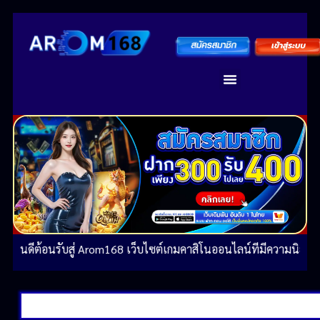
content
คาสิโนออนไลน์
ทางเข้าเว็บพนันออนไลน์
ติดต่อเรา
บสู่ Arom168 เว็บไซต์เกมคาสิโนออนไลน์ที่มีความนิยมในขณะนี้ เป็นเว็