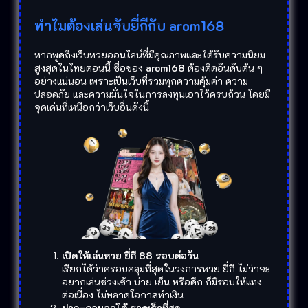
ทำไมต้องเล่นจับยี่กีกับ arom168
หากพูดถึงเว็บหวยออนไลน์ที่มีคุณภาพและได้รับความนิยม
สูงสุดในไทยตอนนี้ ชื่อของ
arom168
ต้องติดอันดับต้น ๆ
อย่างแน่นอน เพราะเป็นเว็บที่รวมทุกความคุ้มค่า ความ
ปลอดภัย และความมั่นใจในการลงทุนเอาไว้ครบถ้วน โดยมี
จุดเด่นที่เหนือกว่าเว็บอื่นดังนี้
เปิดให้เล่นหวย ยี่กี 88 รอบต่อวัน
เรียกได้ว่าครอบคลุมที่สุดในวงการหวย ยี่กี ไม่ว่าจะ
อยากเล่นช่วงเช้า บ่าย เย็น หรือดึก ก็มีรอบให้แทง
ต่อเนื่อง ไม่พลาดโอกาสทำเงิน
ฝาก–ถอนออโต้ รวดเร็วที่สุด