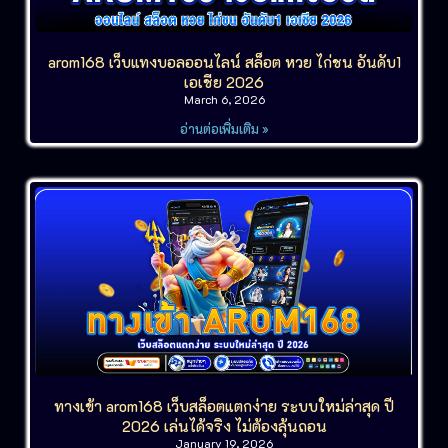
arom168 เว็บแทงบอลออนไลน์ สล็อต หวย ไก่ชน อันดับ1
เอเชีย 2026
March 6, 2026
อ่านต่อเพิ่มเติม »
ทางเข้า arom168 เว็บสล็อตแตกง่าย ระบบใหม่ล่าสุด ปี
2026 เล่นได้จริง ไม่ต้องลุ้นถอน
January 19, 2026