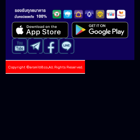
Copyright ©arom168.co,All Rights Reserved.