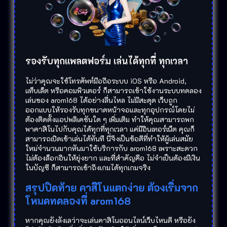
รองรับทุกแพลตฟอร์ม เล่นได้ทุกที่ ทุกเวลา
ไม่ว่าคุณจะใช้โทรศัพท์มือถือระบบ iOS หรือ Android,
แท็บเล็ต หรือคอมพิวเตอร์ ก็สามารถเข้าใช้งานระบบทดลอง
เล่นของ arom168 ได้อย่างลื่นไหล ไม่มีสะดุด เว็บถูก
ออกแบบให้รองรับทุกขนาดหน้าจอและทุกอุปกรณ์โดยไม่
ต้องติดตั้งแอปพลิเคชันใด ๆ เพิ่มเติม ทำให้คุณสามารถพก
พาคาสิโนไปกับคุณได้ทุกที่ทุกเวลา แค่มีอินเทอร์เน็ต คุณก็
สามารถเปิดเข้าเล่นได้ทันที นี่จึงเป็นข้อดีที่ทำให้ผู้เล่นสมัย
ใหม่จำนวนมากหันมาใช้บริการกับ arom168 เพราะสะดวก
ไม่ต้องล็อกอินให้ยุ่งยาก และที่สำคัญคือ ไม่จำเป็นต้องมีเงิน
ในบัญชี ก็สามารถเข้าถึงเกมได้ทุกเกมจริง
สรุปปิดท้าย คาสิโนแตกง่าย ต้องเริ่มจาก
โหมดทดลองที่ arom168
หากคุณยังลังเลว่าจะเล่นคาสิโนออนไลน์เว็บไหนดี หรือยัง