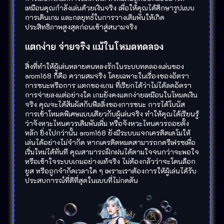
เหมือนคุณกำลังเล่นด้วยเงินจริง เพื่อให้คุณได้ศึกษารูปแบบ
การเดินเกม และกลยุทธ์ในการวางเดิมพันให้เกิด
ประสิทธิภาพสูงสุดก่อนเข้าสู่สนามจริง
แตกง่าย จ่ายจริง แม้ในโหมดทดลอง
สิ่งที่ทำให้ผู้เล่นหลายคนหลงรักในระบบทดลองเล่นของ
arom168 ก็คือ ความสมจริง โดยเฉพาะในเรื่องของอัตรา
การชนะหรือการ แตกของเกม ที่เรียกได้ว่าไม่ได้ลดอัตรา
การจ่ายลงแต่อย่างใด เกมยังคงแตกง่ายเหมือนในโหมดเงิน
จริง คุณจะได้สัมผัสกับฟีลลิ่งของการชนะ การได้โบนัส
การเข้าโหมดพิเศษแบบเดียวกับผู้เล่นจริง ทำให้คุณได้เรียนรู้
ว่าจังหวะไหนควรเดิมพันเพิ่ม หรือจังหวะไหนควรถอยตั้ง
หลัก ยิ่งไปกว่านั้น arom168 ยังมีระบบแจกเครดิตเดโมให้
เล่นได้อย่างไม่จำกัด หากเครดิตหมดสามารถกดรีเฟรชเพื่อ
เริ่มใหม่ได้ทันที คุณสามารถฝึกฝนได้ตามใจจนกว่าจะพอใจ
หรือเข้าใจระบบเกมอย่างแท้จริง ไม่ต้องกลัวว่าจะโดนล็อก
ยูส หรือถูกจำกัดเวลาใด ๆ เพราะเราต้องการให้ผู้เล่นได้รับ
ประสบการณ์ที่ดีที่สุดในแบบที่ไม่กดดัน