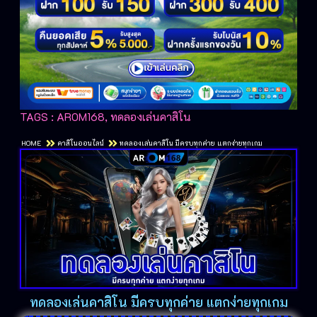
TAGS :
AROM168
,
ทดลองเล่นคาสิโน
HOME
คาสิโนออนไลน์
ทดลองเล่นคาสิโน มีครบทุกค่าย แตกง่ายทุกเกม
ทดลองเล่นคาสิโน มีครบทุกค่าย แตกง่ายทุกเกม