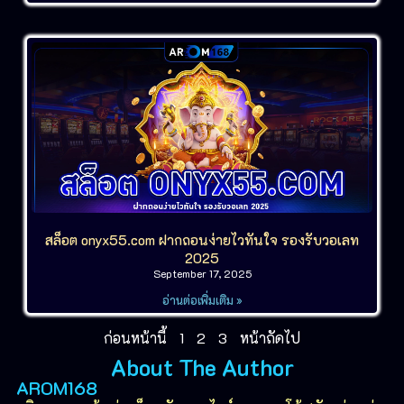
สล็อต onyx55.com ฝากถอนง่ายไวทันใจ รองรับวอเลท
2025
September 17, 2025
อ่านต่อเพิ่มเติม »
ก่อนหน้านี้
1
2
3
หน้าถัดไป
About The Author
AROM168