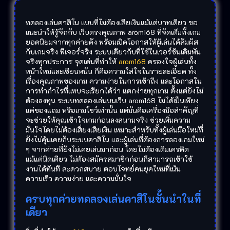
ทดลองเล่นคาสิโน แบบที่ไม่ต้องเสียเงินแม้แต่บาทเดียว ขอ
แนะนำให้รู้จักกับ เว็บตรงคุณภาพ arom168 ที่จัดเต็มทั้งเกม
ยอดนิยมจากทุกค่ายดัง พร้อมเปิดโอกาสให้ผู้เล่นได้สัมผัส
กับเกมจริง ฟีเจอร์จริง ระบบเดียวกับที่ใช้ในเวอร์ชันเดิมพัน
จริงทุกประการ จุดเด่นที่ทำให้
arom168
ครองใจผู้เล่นทั้ง
หน้าใหม่และเซียนพนัน ก็คือความใส่ใจในรายละเอียด ทั้ง
เรื่องคุณภาพของเกม ความง่ายในการเข้าถึง และโอกาสใน
การทำกำไรที่แทบจะเรียกได้ว่า แตกง่ายทุกเกม ตั้งแต่ยังไม่
ต้องลงทุน ระบบทดลองเล่นบนเว็บ arom168 ไม่ได้เป็นเพียง
แค่ของแถม หรือเกมโชว์เท่านั้น แต่มันคือเครื่องมือสำคัญที่
จะช่วยให้คุณเข้าใจเกมก่อนลงสนามจริง ช่วยเพิ่มความ
มั่นใจโดยไม่ต้องเสี่ยงเสียเงิน เหมาะสำหรับทั้งผู้เล่นมือใหม่ที่
ยังไม่คุ้นเคยกับระบบคาสิโน และผู้เล่นที่ต้องการลองเกมใหม่
ๆ จากค่ายที่ยังไม่เคยเล่นมาก่อน โดยไม่ต้องเติมเครดิต
แม้แต่นิดเดียว ไม่ต้องสมัครสมาชิกก่อนก็สามารถเข้าใช้
งานได้ทันที สะดวกสบาย ตอบโจทย์คนยุคใหม่ที่เน้น
ความเร็ว ความง่าย และความมั่นใจ
ครบทุกค่ายทดลองเล่นคาสิโนชั้นนำในที่
เดียว