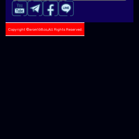
Copyright ©arom168.co,All Rights Reserved.