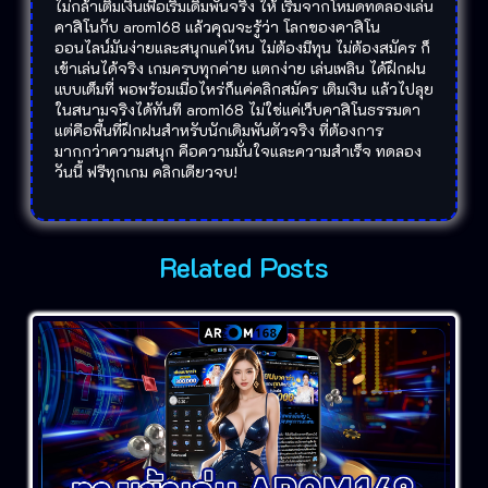
ไม่กล้าเติมเงินเพื่อเริ่มเดิมพันจริง ให้ เริ่มจากโหมดทดลองเล่น
คาสิโนกับ arom168 แล้วคุณจะรู้ว่า โลกของคาสิโน
ออนไลน์มันง่ายและสนุกแค่ไหน ไม่ต้องมีทุน ไม่ต้องสมัคร ก็
เข้าเล่นได้จริง เกมครบทุกค่าย แตกง่าย เล่นเพลิน ได้ฝึกฝน
แบบเต็มที่ พอพร้อมเมื่อไหร่ก็แค่คลิกสมัคร เติมเงิน แล้วไปลุย
ในสนามจริงได้ทันที arom168 ไม่ใช่แค่เว็บคาสิโนธรรมดา
แต่คือพื้นที่ฝึกฝนสำหรับนักเดิมพันตัวจริง ที่ต้องการ
มากกว่าความสนุก คือความมั่นใจและความสำเร็จ ทดลอง
วันนี้ ฟรีทุกเกม คลิกเดียวจบ!
Related Posts